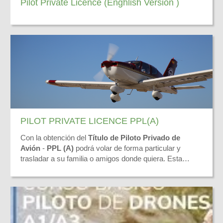
Pilot Private Licence (Enghlish Version )
PILOT PRIVATE LICENCE PPL(A)
Con la obtención del
Título de Piloto Privado de
Avión
-
PPL (A)
podrá volar de forma particular y
trasladar a su familia o amigos donde quiera. Esta
Licencia le habilita para pilotar aviones ligeros
El Curso está diseñado de acuerdo a la
Normativa
monomotores actuando como Piloto al Mando en
EASA-FCL
y aprobado por la
Agencia Estatal de
vuelos no remunerados, con fines deportivos, de ocio o
Seguridad Aérea (AESA)
.
particulares.
Está destinado a todo aquel sin ninguna experiencia
previa de vuelo que desee poder disfrutar volando de
una forma fácil, cómoda y segura.